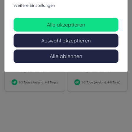
Weitere Einstellungen
Alle akzeptieren
Littmann Cardiology IV mit
Littmann Classic III
Satin Finish Schlauch
Stethoskop mit Satin Finish
Schlauch
Auswahl akzeptieren
239,99 €
118,99 €
Alle ablehnen
inkl. ges. MwSt.
inkl. ges. MwSt.
zzgl. Versandkosten
zzgl. Versandkosten
1-3 Tage (Ausland: 4-8 Tage)
1-3 Tage (Ausland: 4-8 Tage)