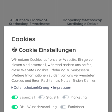
AEROcheck Flachkopf-
Doppelkopfstethoskop
Stethoskop Erwachsene
Kardiologie Deluxe
schwarz
Cookies
2,99 €
32,99 €
inkl. ges. MwSt.
inkl. ges. MwSt.
zzgl. Versandkosten
zzgl. Versandkosten
Wir nutzen Cookies auf unserer Website. Einige von
diesen sind essenziell, während andere uns helfen,
1-3 Tage (Ausland: 4-8 Tage)
1-3 Tage (Ausland: 4-8 Tage)
diese Website und Ihre Erfahrung zu verbessern.
Weitere Informationen zu den von uns verwendeten
Cookies und Ihren Rechten als Nutzer finden Sie hier:
Datenschutzerklärung
Impressum
Essenziell
Statistik
Marketing
DHL Wunschzustellung
Funktional