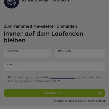
Zum fenomed Newsletter anmelden
Immer auf dem Laufenden
bleiben
VORNAME
NACHNAME
Newsletter
E-MAIL **
Honig
Hiermit bestätige ich, dass ich die
Daten­schutz­erklärung
gelesen habe. Meine
Einwilligung kann ich jederzeit widerrufen.**
Abonnieren
** Hierbei handelt es sich um ein Pflichtfeld.