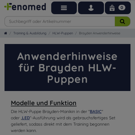
0
Training & Ausbildung
HLW-Puppen
Brayden Anwenderhinweise
Anwenderhinweise
für Brayden HLW-
Puppen
Modelle und Funktion
Die HLW-Puppe Brayden-Manikin in der "
BASIC
"
oder „
LED
“-Ausführung wird als gebrauchsfertiges Set
geliefert, sodass direkt mit dem Training begonnen
werden kann.