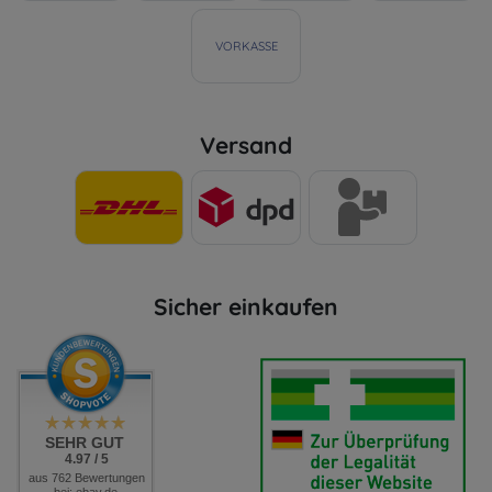
VORKASSE
Versand
Sicher einkaufen
SEHR GUT
4.97 / 5
aus 762 Bewertungen
bei: ebay.de,