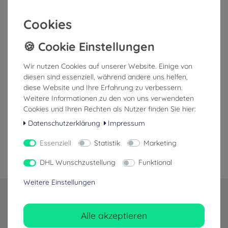
entsprechenden Verletzung, eingeschränkt werden muss,
kommen Transportgeräte zum Einsatz. Für den einfachen
Cookies
Transport eignen sich Tragetücher oder Krankentragen. Muss
der Patient zum Schutz, von zum Beispiel der Wirbelsäule,
immobilisiert werden, eignen sich Transportgeräte wie Spine-
Board, Schaufeltrage und Vakuummatratze.
Wir nutzen Cookies auf unserer Website. Einige von
diesen sind essenziell, während andere uns helfen,
diese Website und Ihre Erfahrung zu verbessern.
Weitere Informationen zu den von uns verwendeten
Unsere Partnerunternehmen
Cookies und Ihren Rechten als Nutzer finden Sie hier:
Datenschutzerklärung
Impressum
Essenziell
Statistik
Marketing
DHL Wunschzustellung
Funktional
Weitere Einstellungen
07532-3326967
Alle akzeptieren