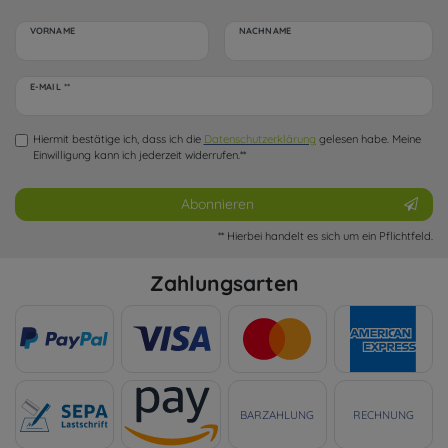
VORNAME
NACHNAME
Newsletter
E-MAIL **
Honig
Hiermit bestätige ich, dass ich die
Daten­schutz­erklärung
gelesen habe. Meine
Einwilligung kann ich jederzeit widerrufen.**
Abonnieren
** Hierbei handelt es sich um ein Pflichtfeld.
Zahlungsarten
BARZAHLUNG
RECHNUNG