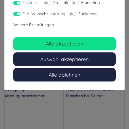
Essenziell
Statistik
Marketing
Sauerstoffmaske mit
Sauerstoffmaske mit
Reservoir für Kinder oder
Vernebler für Kinder oder
DHL Wunschzustellung
Funktional
Erwachsene
Erwachsene
Weitere Einstellungen
1,79 €
1,79 €
Alle akzeptieren
inkl. ges. MwSt.
inkl. ges. MwSt.
zzgl. Versandkosten
zzgl. Versandkosten
Auswahl akzeptieren
1-3 Tage (Ausland: 4-8 Tage)
1-3 Tage (Ausland: 4-8 Tage)
Alle ablehnen