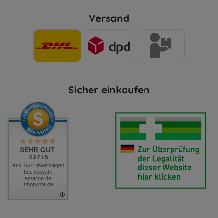
Versand
Sicher einkaufen
SEHR GUT
4.97 / 5
aus 762 Bewertungen
bei: ebay.de,
amazon.de,
shopvote.de