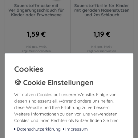
Sauerstoffmaske mit
Sauerstoffbrille für Kinder
Verlängerungsschlauch für
mit geraden Nasenstutzen
Kinder oder Erwachsene
und 2m Schlauch
1,59 €
1,19 €
inkl. ges. MwSt.
inkl. ges. MwSt.
zzgl. Versandkosten
zzgl. Versandkosten
1-3 Tage (Ausland: 4-8 Tage)
1-3 Tage (Ausland: 4-8 Tage)
Cookies
Wir nutzen Cookies auf unserer Website. Einige von
diesen sind essenziell, während andere uns helfen,
diese Website und Ihre Erfahrung zu verbessern.
Weitere Informationen zu den von uns verwendeten
Cookies und Ihren Rechten als Nutzer finden Sie hier:
Datenschutzerklärung
Impressum