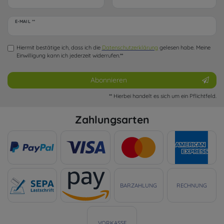
Newsletter
E-MAIL **
Honig
Hiermit bestätige ich, dass ich die
Daten­schutz­erklärung
gelesen habe. Meine
Einwilligung kann ich jederzeit widerrufen.**
Abonnieren
** Hierbei handelt es sich um ein Pflichtfeld.
Zahlungsarten
BARZAHLUNG
RECHNUNG
VORKASSE