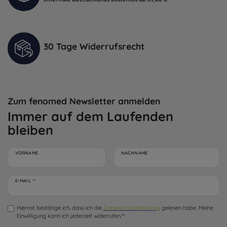
30 Tage Widerrufsrecht
Zum fenomed Newsletter anmelden
Immer auf dem Laufenden
bleiben
VORNAME
NACHNAME
Newsletter
E-MAIL **
Honig
Hiermit bestätige ich, dass ich die
Daten­schutz­erklärung
gelesen habe. Meine
Einwilligung kann ich jederzeit widerrufen.**