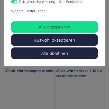
DHL Wunschzustellung
Funktional
Thermarmour Wärmedecke
Ready-Heat II Wärmedecke
Weitere Einstellungen
zum Wärmeerhalt
Alle akzeptieren
19,99 €
22,70 €
Auswahl akzeptieren
inkl. ges. MwSt.
inkl. ges. MwSt.
zzgl. Versandkosten
zzgl. Versandkosten
Alle ablehnen
4-8 Tage (Ausland: 8-14 Tage)
4-8 Tage (Ausland: 8-14 Tage)