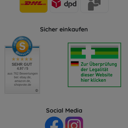
Sicher einkaufen
SEHR GUT
4.97 / 5
aus 762 Bewertungen
bei: ebay.de,
amazon.de,
shopvote.de
Social Media