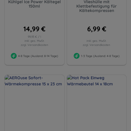
Kühlgel Ice Power Kältegel
Vlieshülle mit
150ml
Klettbefestigung für
Kältekompressen
14,99 €
6,99 €
99,93 € / l
inkl. ges. MwSt.
inkl. ges. MwSt.
zzgl. Versandkosten
zzgl. Versandkosten
4-8 Tage (Ausland: 8-14 Tage)
1-3 Tage (Ausland: 4-8 Tage)