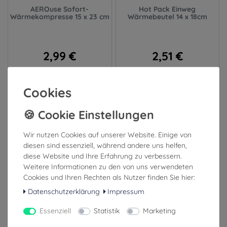
AEROuse Sofort-
Hot Pack Einweg
Wärmekompresse 15 x 23 cm
Wärmebeutel 14 x 18cm
2,99 €
2,51 €
inkl. ges. MwSt.
inkl. ges. MwSt.
zzgl. Versandkosten
zzgl. Versandkosten
Cookies
1-3 Tage (Ausland: 4-8 Tage)
1-3 Tage (Ausland: 4-8 Tage)
Wir nutzen Cookies auf unserer Website. Einige von
diesen sind essenziell, während andere uns helfen,
diese Website und Ihre Erfahrung zu verbessern.
Weitere Informationen zu den von uns verwendeten
Cookies und Ihren Rechten als Nutzer finden Sie hier:
Datenschutzerklärung
Impressum
Essenziell
Statistik
Marketing