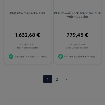
PAX Wärmedecke THX
PAX Power Pack 60/2 für THX
Wärmedecke
1.632,68 €
779,45 €
inkl. ges. MwSt.
inkl. ges. MwSt.
zzgl. Versandkosten
zzgl. Versandkosten
4-8 Tage (Ausland: 8-14 Tage)
4-8 Tage (Ausland: 8-14 Tage)
1
2