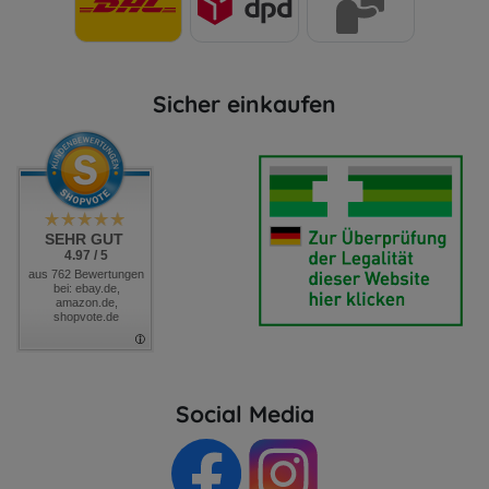
Sicher einkaufen
SEHR GUT
4.97 / 5
aus 762 Bewertungen
bei: ebay.de,
amazon.de,
shopvote.de
Social Media