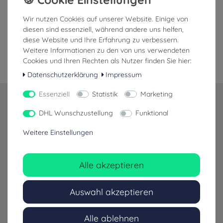
Unsere Partnerunternehmen
Wir nutzen Cookies auf unserer Website. Einige von
diesen sind essenziell, während andere uns helfen,
diese Website und Ihre Erfahrung zu verbessern.
Weitere Informationen zu den von uns verwendeten
Cookies und Ihren Rechten als Nutzer finden Sie hier:
Datenschutzerklärung
Impressum
Essenziell
Statistik
Marketing
07532-3326967
DHL Wunschzustellung
Funktional
Weitere Einstellungen
info@fenomed.de
Alle akzeptieren
Auswahl akzeptieren
Schneller Versand mit DHL & DPD
Alle ablehnen
Innerhalb Deutschlands kostenlos ab 89,00 €*