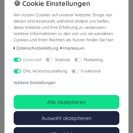
Wir nutzen Cookies auf unserer Website. Einige von
diesen sind essenziell, während andere uns helfen,
diese Website und Ihre Erfahrung zu verbessern.
Weitere Informationen zu den von uns verwendeten
10x WERO
Augenspülflasche 500ml NaCl
Cookies und Ihren Rechten als Nutzer finden Sie hier:
Augenspülampullen 20ml
Spüllösung nach DIN 15154
steril
Datenschutzerklärung
Impressum
Essenziell
Statistik
Marketing
27,99 €
8,99 €
DHL Wunschzustellung
Funktional
139,95 € / l
17,98 € / l
inkl. ges. MwSt.
inkl. ges. MwSt.
zzgl. Versandkosten
zzgl. Versandkosten
Weitere Einstellungen
1-3 Tage (Ausland: 4-8 Tage)
1-3 Tage (Ausland: 4-8 Tage)
Alle akzeptieren
Auswahl akzeptieren