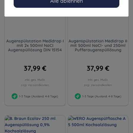
Alle ablehnen
Augenspülstation Medidrop I
Augenspülstation Medidrop II
mit 2x 500ml NaCl
mit 500ml NaCl- und 250ml
Augenspüllösung DIN 15154
Pufferaugenspüllösung
37,99 €
37,99 €
inkl. ges. MwSt.
inkl. ges. MwSt.
zzgl. Versandkosten
zzgl. Versandkosten
1-3 Tage (Ausland: 4-8 Tage)
1-3 Tage (Ausland: 4-8 Tage)