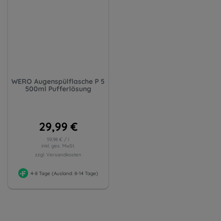
WERO Augenspülflasche P 5
500ml Pufferlösung
29,99 €
59,98 € / l
inkl. ges. MwSt.
zzgl. Versandkosten
4-8 Tage (Ausland: 8-14 Tage)