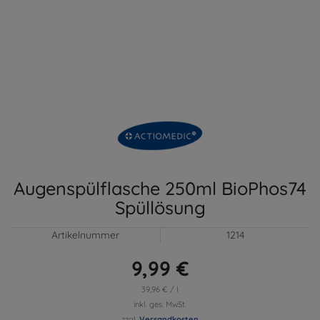
Augenspülflasche 250ml BioPhos74
Spüllösung
Artikelnummer
1214
9,99 €
39,96 € / l
inkl. ges. MwSt.
zzgl.
Versandkosten