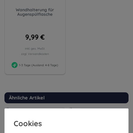
Wandhalterung für
Augenspülflasche
9,99 €
inkl. ges. MwSt.
zzgl. Versandkosten
1-3 Tage (Ausland: 4-8 Tage)
Ähnliche Artikel
Cookies