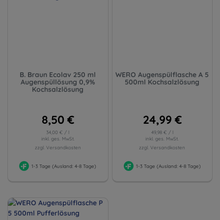
B. Braun Ecolav 250 ml
WERO Augenspülflasche A 5
Augenspüllösung 0,9%
500ml Kochsalzlösung
Kochsalzlösung
8,50 €
24,99 €
34,00 € / l
49,98 € / l
inkl. ges. MwSt.
inkl. ges. MwSt.
zzgl. Versandkosten
zzgl. Versandkosten
1-3 Tage (Ausland: 4-8 Tage)
1-3 Tage (Ausland: 4-8 Tage)