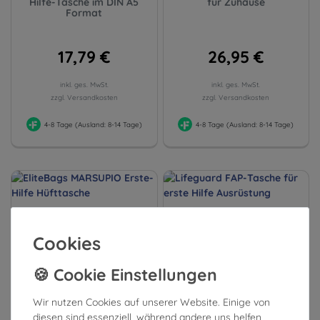
Hilfe-Tasche im DIN A5
für Zuhause
Format
17,79 €
26,95 €
inkl. ges. MwSt.
inkl. ges. MwSt.
zzgl. Versandkosten
zzgl. Versandkosten
4-8 Tage (Ausland: 8-14 Tage)
4-8 Tage (Ausland: 8-14 Tage)
Cookies
Wir nutzen Cookies auf unserer Website. Einige von
diesen sind essenziell, während andere uns helfen,