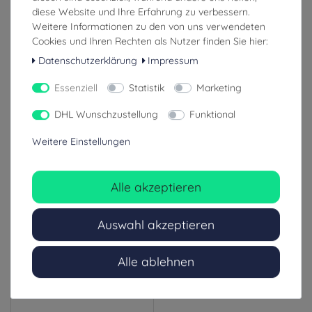
EliteBags MARSUPIO Erste-
Lifeguard FAP-Tasche für
Hilfe Hüfttasche
erste Hilfe Ausrüstung
diese Website und Ihre Erfahrung zu verbessern.
Weitere Informationen zu den von uns verwendeten
Cookies und Ihren Rechten als Nutzer finden Sie hier:
Datenschutzerklärung
Impressum
16,95 €
29,99 €
Essenziell
Statistik
Marketing
inkl. ges. MwSt.
inkl. ges. MwSt.
zzgl. Versandkosten
zzgl. Versandkosten
DHL Wunschzustellung
Funktional
4-8 Tage (Ausland: 8-14 Tage)
1-3 Tage (Ausland: 4-8 Tage)
Weitere Einstellungen
Alle akzeptieren
Auswahl akzeptieren
Alle ablehnen