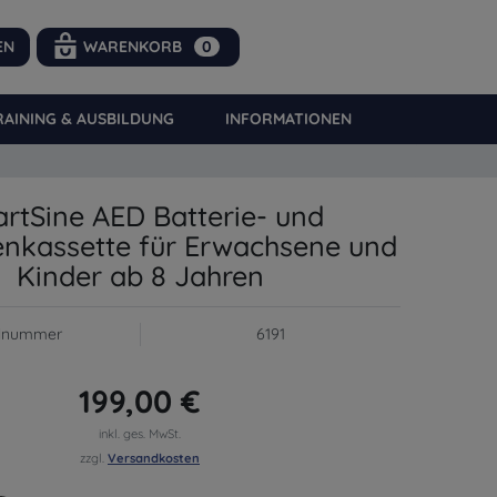
EN
WARENKORB
0
RAINING & AUSBILDUNG
INFORMATIONEN
0
rtSine AED Batterie- und
enkassette für Erwachsene und
Kinder ab 8 Jahren
elnummer
6191
199,00 €
inkl. ges. MwSt.
zzgl.
Versandkosten