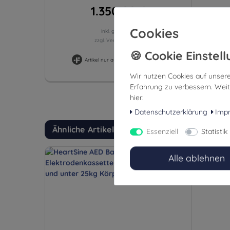
1.350,00 €
Cookies
inkl. ges. MwSt.
zzgl. Versandkosten
Artikel nur auf Anfrage verfügbar
Wir nutzen Cookies auf unsere
Erfahrung zu verbessern. Weit
hier:
Datenschutzerklärung
Imp
Ähnliche Artikel
Essenziell
Statistik
Alle ablehnen