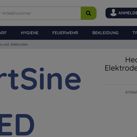
ANMELD
ARF
HYGIENE
FEUERWEHR
BEKLEIDUNG
T
s und -Elektroden
Hea
Elektrod
Artik