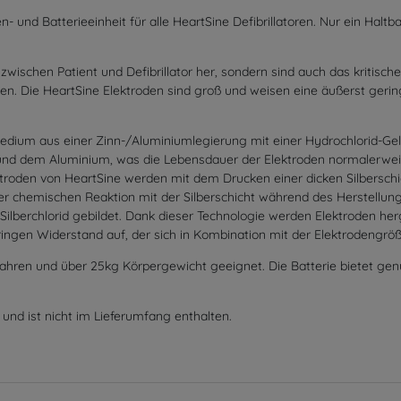
den- und Batterieeinheit für alle HeartSine Defibrillatoren. Nur ein H
 zwischen Patient und Defibrillator her, sondern sind auch das kritis
n. Die HeartSine Elektroden sind groß und weisen eine äußerst gerin
edium aus einer Zinn-/Aluminiumlegierung mit einer Hydrochlorid-G
und dem Aluminium, was die Lebensdauer der Elektroden normalerweis
ktroden von HeartSine werden mit dem Drucken einer dicken Silberschic
ner chemischen Reaktion mit der Silberschicht während des Herstellun
 Silberchlorid gebildet. Dank dieser Technologie werden Elektroden herg
ngen Widerstand auf, der sich in Kombination mit der Elektrodengröße p
Jahren und über 25kg Körpergewicht geeignet. Die Batterie bietet ge
 und ist nicht im Lieferumfang enthalten.