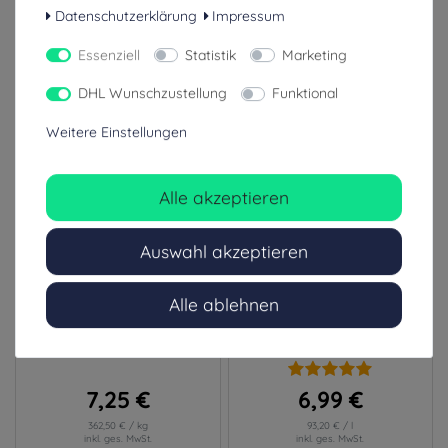
Datenschutzerklärung
Impressum
1-3 Tage (Ausland: 4-8 Tage)
1-3 Tage (Ausland: 4-8 Tage)
Essenziell
Statistik
Marketing
DHL Wunschzustellung
Funktional
Weitere Einstellungen
Alle akzeptieren
Auswahl akzeptieren
Alle ablehnen
Wero Wund- und Heilsalbe
Werolin Wundreinigungsspray
20g
75ml
7,25 €
6,99 €
362,50 € / kg
93,20 € / l
inkl. ges. MwSt.
inkl. ges. MwSt.