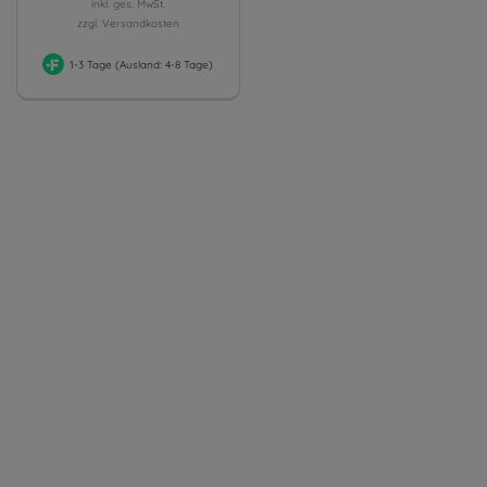
inkl. ges. MwSt.
zzgl. Versandkosten
1-3 Tage (Ausland: 4-8 Tage)