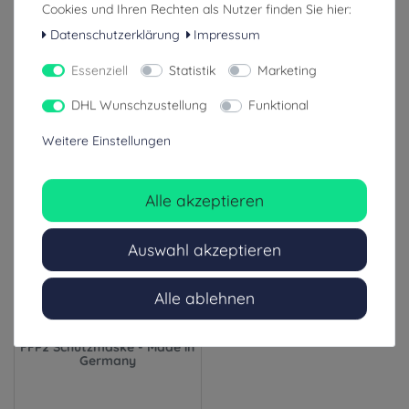
Cookies und Ihren Rechten als Nutzer finden Sie hier:
0,40 € / Stück
inkl. ges. MwSt.
inkl. ges. MwSt.
Datenschutzerklärung
Impressum
zzgl. Versandkosten
zzgl. Versandkosten
Essenziell
Statistik
Marketing
1-3 Tage (Ausland: 4-8 Tage)
1-3 Tage (Ausland: 4-8 Tage)
DHL Wunschzustellung
Funktional
Weitere Einstellungen
Alle akzeptieren
Auswahl akzeptieren
Alle ablehnen
Univent Medical Atemious X5
FFP2 Schutzmaske - Made in
Germany