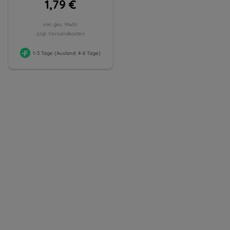
1,79 €
inkl. ges. MwSt.
zzgl. Versandkosten
1-3 Tage (Ausland: 4-8 Tage)