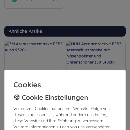
Ähnliche Artikel
Cookies
3M Atemschutzmaske FFP2
HUM Aeroprotective FFP2
Aura 9320+
Atemschutzmaske mit
Wir nutzen Cookies auf unserer Website. Einige von
Nasenpolster und
diesen sind essenziell, während andere uns helfen,
Ohrenschoner (50 Stück)
diese Website und Ihre Erfahrung zu verbessern.
Weitere Informationen zu den von uns verwendeten
2,99 €
19,99 €