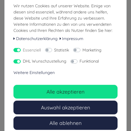
Wir nutzen Cookies auf unserer Website. Einige von
diesen sind essenziell, während andere uns helfen,
1.490,00 €
17,01 €
diese Website und Ihre Erfahrung zu verbessern.
Weitere Informationen zu den von uns verwendeten
inkl. ges. MwSt.
inkl. ges. MwSt.
Cookies und Ihren Rechten als Nutzer finden Sie hier:
zzgl. Versandkosten
zzgl. Versandkosten
Datenschutzerklärung
Impressum
4-8 Tage (Ausland: 8-14 Tage)
1-3 Tage (Ausland: 4-8 Tage)
Essenziell
Statistik
Marketing
DHL Wunschzustellung
Funktional
Weitere Einstellungen
Alle akzeptieren
Auswahl akzeptieren
Alle ablehnen
PAX Kennzeichnung für Griffe
PAX Wandhalterung für
von Taschen und Rucksäcken
Notfallrucksäcke