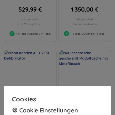
529,99 €
1.350,00 €
inkl. ges. MwSt.
inkl. ges. MwSt.
zzgl. Versandkosten
zzgl. Versandkosten
4-8 Tage (Ausland: 8-14 Tage)
4-8 Tage (Ausland: 8-14 Tage)
Cookies
Nihon Kohden AED 3100
PAX Innentasche geschweißt
Defibrillator
Modultasche mit Klettflausch