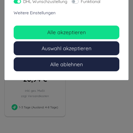
DHL Wunschzustellung
Funktional
Weitere Einstellungen
Alle akzeptieren
Auswahl akzeptieren
PAX Mittelwand
Klarsichtmodul MB für P5/11
2.0 und WK 2.0
Alle ablehnen
Notfallrucksack
20,94 €
inkl. ges. MwSt.
zzgl. Versandkosten
1-3 Tage (Ausland: 4-8 Tage)