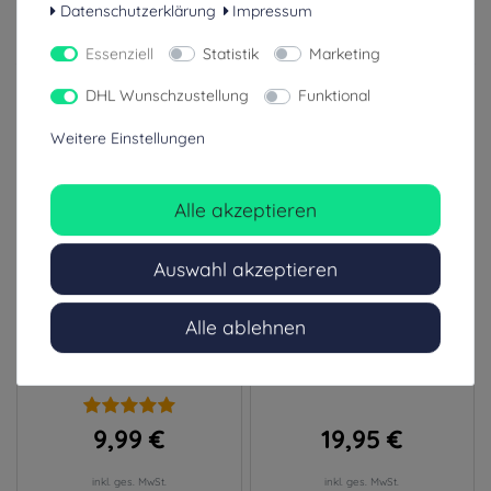
Datenschutzerklärung
Impressum
Essenziell
Statistik
Marketing
Ähnliche Artikel
DHL Wunschzustellung
Funktional
Weitere Einstellungen
Alle akzeptieren
Auswahl akzeptieren
Alle ablehnen
Fenomed Stethoskoptasche
Tee-uu CARDIO
Aufbewahrungstasche für
Stethoskopholster
Stethoskop und Zubehör
9,99 €
19,95 €
inkl. ges. MwSt.
inkl. ges. MwSt.