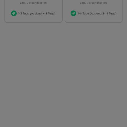
zzgl. Versandkosten
zzgl. Versandkosten
1-3 Tage (Ausland: 4-8 Tage)
4-8 Tage (Ausland: 8-14 Tage)