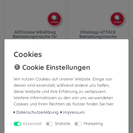
AEROcase WEARbag
Elitebags ATTACK
Bekleidungstasche für
Bekleidungstasche
Einsatzkleidung und Schuhe
Cookies
136,99 €
139,00 €
inkl. ges. MwSt.
inkl. ges. MwSt.
zzgl. Versandkosten
zzgl. Versandkosten
Wir nutzen Cookies auf unserer Website. Einige von
diesen sind essenziell, während andere uns helfen,
1-3 Tage (Ausland: 4-8 Tage)
4-8 Tage (Ausland: 8-14 Tage)
diese Website und Ihre Erfahrung zu verbessern.
Weitere Informationen zu den von uns verwendeten
Cookies und Ihren Rechten als Nutzer finden Sie hier:
Datenschutzerklärung
Impressum
Essenziell
Statistik
Marketing