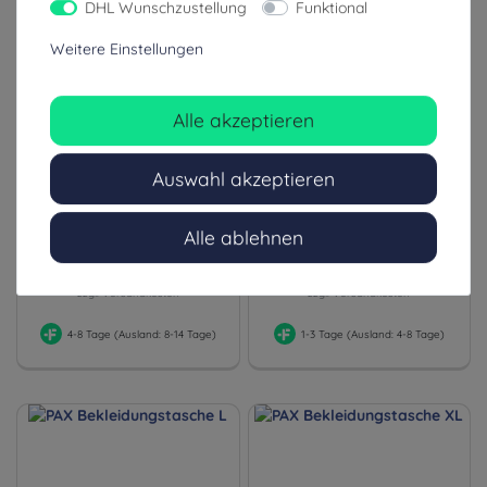
DHL Wunschzustellung
Funktional
Weitere Einstellungen
Alle akzeptieren
Elitebags ATTACK EVO
Fenomed Bekleidungstasche
Bekleidungstasche
für Feuerwehr,
Rettungsdienst und THW
Auswahl akzeptieren
310,00 €
85,00 €
Alle ablehnen
inkl. ges. MwSt.
inkl. ges. MwSt.
zzgl. Versandkosten
zzgl. Versandkosten
4-8 Tage (Ausland: 8-14 Tage)
1-3 Tage (Ausland: 4-8 Tage)