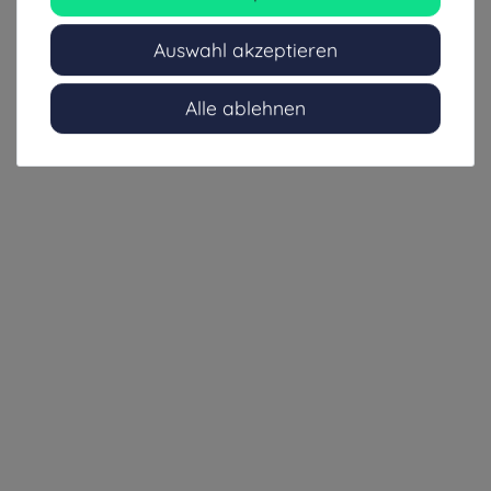
9,99 €
5,00 € / Stück
inkl. ges. MwSt.
Auswahl akzeptieren
zzgl. Versandkosten
Alle ablehnen
1-3 Tage (Ausland: 4-8 Tage)