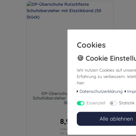
Cookies
Wir nutzen Cookies auf unsere
Erfahrung zu verbessern. Weit
hier:
Datenschutzerklärung
Imp
OP-Überschuhe Rutschfeste
Schuhüberzieher mit Elastikband (50
Stück)
Essenziell
Statistik
Alle ablehnen
8,99 €
0,18 € / Stück
inkl. ges. MwSt.