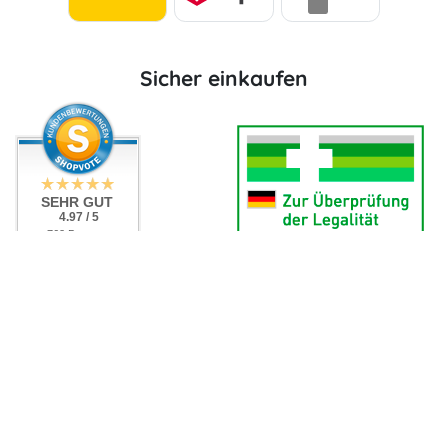
Sicher einkaufen
SEHR GUT
4.97 / 5
aus 762 Bewertungen
bei: ebay.de,
amazon.de,
shopvote.de
Social Media