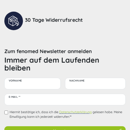
30 Tage Widerrufsrecht
Zum fenomed Newsletter anmelden
Immer auf dem Laufenden
bleiben
VORNAME
NACHNAME
Newsletter
E-MAIL **
Honig
Hiermit bestätige ich, dass ich die
Daten­schutz­erklärung
gelesen habe. Meine
Einwilligung kann ich jederzeit widerrufen.**