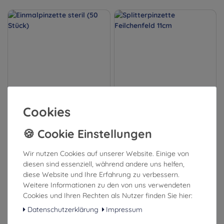
Cookies
Einmalpinzette steril (50
Splitterpinzette Feilchenfeld
Stück)
11cm
Wir nutzen Cookies auf unserer Website. Einige von
15,99 €
3,99 €
diesen sind essenziell, während andere uns helfen,
diese Website und Ihre Erfahrung zu verbessern.
inkl. ges. MwSt.
inkl. ges. MwSt.
Weitere Informationen zu den von uns verwendeten
zzgl. Versandkosten
zzgl. Versandkosten
Cookies und Ihren Rechten als Nutzer finden Sie hier:
Datenschutzerklärung
Impressum
1-3 Tage (Ausland: 4-8 Tage)
1-3 Tage (Ausland: 4-8 Tage)