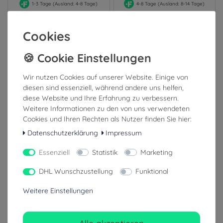
1-3 Tage (Ausland: 4-8 Tage)
4-8 Tage (Ausland: 8-14 Tage)
Cookies
Wir nutzen Cookies auf unserer Website. Einige von
diesen sind essenziell, während andere uns helfen,
diese Website und Ihre Erfahrung zu verbessern.
Weitere Informationen zu den von uns verwendeten
Cookies und Ihren Rechten als Nutzer finden Sie hier:
Datenschutzerklärung
Impressum
Pocket BVM Kompakter
Teleflex Bakterien- und
Einmal-Beatmungsbeutel
Virenfilter ISO-GARD small
Essenziell
Statistik
Marketing
Beatmungsfilter
DHL Wunschzustellung
Funktional
75,00 €
1,89 €
Weitere Einstellungen
inkl. ges. MwSt.
inkl. ges. MwSt.
zzgl. Versandkosten
zzgl. Versandkosten
Alle akzeptieren