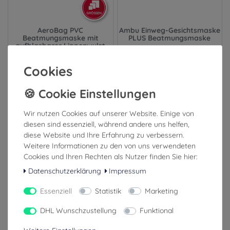
AeroBag PVC
Ambu Einweg-Gesichtsmaske
Beatmungsmaske mit
PLUS Beatmungsmaske
aufblasbarer Lippenwulst
und Ventil (Einweg)
Cookies
2,99 €
2,99 €
inkl. ges. MwSt.
inkl. ges. MwSt.
zzgl. Versandkosten
zzgl. Versandkosten
Wir nutzen Cookies auf unserer Website. Einige von
diesen sind essenziell, während andere uns helfen,
1-3 Tage (Ausland: 4-8 Tage)
1-3 Tage (Ausland: 4-8 Tage)
diese Website und Ihre Erfahrung zu verbessern.
Weitere Informationen zu den von uns verwendeten
Cookies und Ihren Rechten als Nutzer finden Sie hier:
Datenschutzerklärung
Impressum
Essenziell
Statistik
Marketing
DHL Wunschzustellung
Funktional