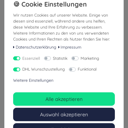
PAX Ampullarium XL POS Clip-
PAX Ampullarium XL variabel
In - 3.0 für Wasserkuppe
Wir nutzen Cookies auf unserer Website. Einige von
Rucksäcke
diesen sind essenziell, während andere uns helfen,
diese Website und Ihre Erfahrung zu verbessern.
357,00 €
175,00 €
Weitere Informationen zu den von uns verwendeten
Cookies und Ihren Rechten als Nutzer finden Sie hier:
inkl. ges. MwSt.
inkl. ges. MwSt.
Datenschutzerklärung
Impressum
zzgl. Versandkosten
zzgl. Versandkosten
Essenziell
Statistik
Marketing
1-3 Tage (Ausland: 4-8 Tage)
1-3 Tage (Ausland: 4-8 Tage)
DHL Wunschzustellung
Funktional
Weitere Einstellungen
Alle akzeptieren
Auswahl akzeptieren