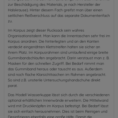
zur Beschädigung des Materials, je nach Hersteller der
Halskrause). Hinter diesem Fach greifst man über einen
seitlichen Reißverschluss auf das separate Dokumentenfach
zu.
Im Korpus zeigt dieser Rucksack sein wahres
Organisationstalent. Man kann die Innentaschen sehr frei im
Korpus anordnen. Die hinterlegten und an den Kanten
verdeckt eingenähten Klettstreifen halten sie sicher an
ihrem Platz. Im Korpusrahmen sind umlaufend einige breite
Gummibandschlaufen angebracht. Darin verstaust man z. B.
Masken für den schnellen Zugriff. Bei Bedarf nimmt man
das Gummiband heraus oder tauscht es aus. Außerdem
sind noch flache Klarsichttaschen im Rahmen angebracht.
So sind z.B. unsterile Untersuchungshandschuhe direkt
parat.
Das Modell Wasserkuppe lässt sich durch die verschiedenen
optional erhältlichen Innenwände erweitern. Die Mittelwand
wird mit Druckknöpfen im Korpus befestigt. Bei Bedarf lässt
sie sich einfach herausnehmen. Dies ist beim Reinigen und
Desinfizieren ebenfalls eine große Hilfe. Damit die