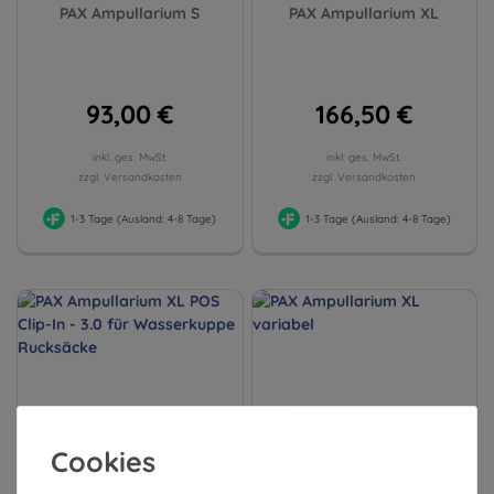
PAX Ampullarium S
PAX Ampullarium XL
93,00 €
166,50 €
inkl. ges. MwSt.
inkl. ges. MwSt.
zzgl. Versandkosten
zzgl. Versandkosten
1-3 Tage (Ausland: 4-8 Tage)
1-3 Tage (Ausland: 4-8 Tage)
Cookies