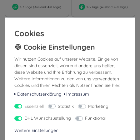
1-3 Tage (Ausland: 4-8 Tage)
1-3 Tage (Ausland: 4-8 Tage)
Cookies
Wir nutzen Cookies auf unserer Website. Einige von
diesen sind essenziell, während andere uns helfen,
diese Website und Ihre Erfahrung zu verbessern.
Weitere Informationen zu den von uns verwendeten
Cookies und Ihren Rechten als Nutzer finden Sie hier:
PAX Ampullarium XL POS Clip-
PAX Ampullarium XL variabel
Datenschutzerklärung
Impressum
In - 3.0 für Wasserkuppe
Rucksäcke
Essenziell
Statistik
Marketing
DHL Wunschzustellung
Funktional
357,00 €
175,00 €
Weitere Einstellungen
inkl. ges. MwSt.
inkl. ges. MwSt.
zzgl. Versandkosten
zzgl. Versandkosten