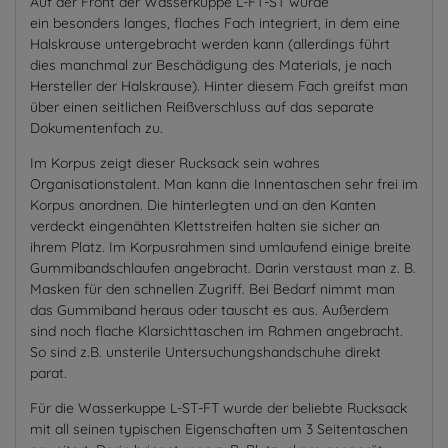
Auf der Front der Wasserkuppe L-FT-ST wurde
ein besonders langes, flaches Fach integriert, in dem eine
Halskrause untergebracht werden kann (allerdings führt
dies manchmal zur Beschädigung des Materials, je nach
Hersteller der Halskrause). Hinter diesem Fach greifst man
über einen seitlichen Reißverschluss auf das separate
Dokumentenfach zu.
Im Korpus zeigt dieser Rucksack sein wahres
Organisationstalent. Man kann die Innentaschen sehr frei im
Korpus anordnen. Die hinterlegten und an den Kanten
verdeckt eingenähten Klettstreifen halten sie sicher an
ihrem Platz. Im Korpusrahmen sind umlaufend einige breite
Gummibandschlaufen angebracht. Darin verstaust man z. B.
Masken für den schnellen Zugriff. Bei Bedarf nimmt man
das Gummiband heraus oder tauscht es aus. Außerdem
sind noch flache Klarsichttaschen im Rahmen angebracht.
So sind z.B. unsterile Untersuchungshandschuhe direkt
parat.
Für die Wasserkuppe L-ST-FT wurde der beliebte Rucksack
mit all seinen typischen Eigenschaften um 3 Seitentaschen