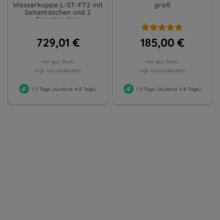
Wasserkuppe L-ST-FT2 mit
groß
Seitentaschen und 2
Fronttaschen
729,01 €
185,00 €
inkl. ges. MwSt.
inkl. ges. MwSt.
zzgl. Versandkosten
zzgl. Versandkosten
1-3 Tage (Ausland: 4-8 Tage)
1-3 Tage (Ausland: 4-8 Tage)